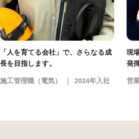
人を育てる会社」で、さらなる成
現場の
を目指します。
発揮で
工管理職（電気）
｜
2024
年入社
営業職