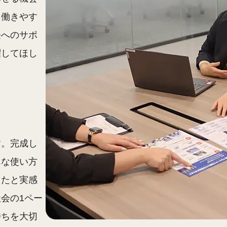
る働きやす
長へのサポ
躍してほし
す。完成し
んな使い方
ったと実感
会の1ペー
持ちを大切