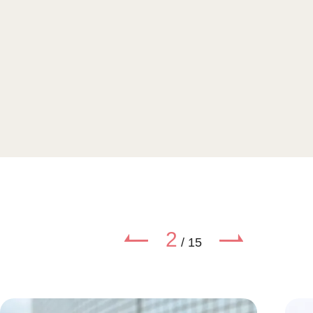
2
/
15