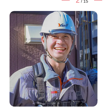
2
/
15